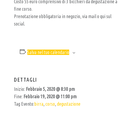
R
Costo 55 euro comprensivo di 3 bicchieri da degustazione a
fine corso.
T
Prenotazione obbligatoria in negozio, via mail o qui sul
I
social.
G
I
A
Salva nel tuo calendario
N
A
L
DETTAGLI
E
Inizio:
Febbraio 5, 2020 @ 8:30 pm
Fine:
Febbraio 19, 2020 @ 11:00 pm
Tag Evento:
birra
,
corso
,
degustazione