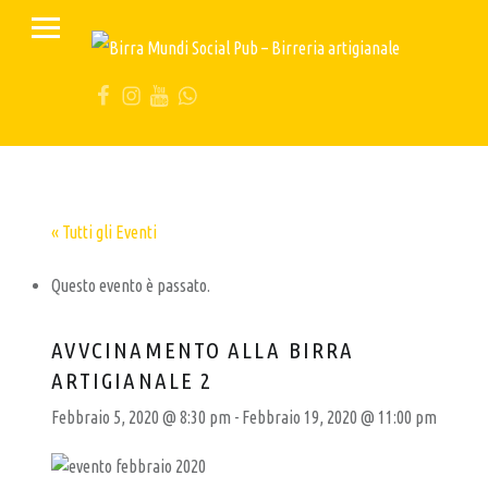
PRIMARY MENU
B
I
FB
IG
YT
Wa
R
R
A
M
U
« Tutti gli Eventi
N
Questo evento è passato.
D
I
AVVCINAMENTO ALLA BIRRA
S
ARTIGIANALE 2
O
Febbraio 5, 2020 @ 8:30 pm
-
Febbraio 19, 2020 @ 11:00 pm
C
I