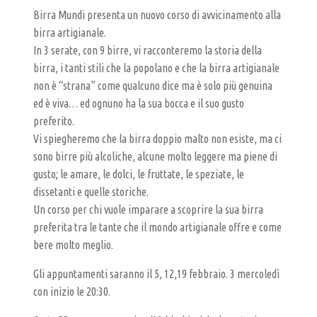
A
Birra Mundi presenta un nuovo corso di avvicinamento alla
L
birra artigianale.
P
In 3 serate, con 9 birre, vi racconteremo la storia della
U
birra, i tanti stili che la popolano e che la birra artigianale
non è “strana” come qualcuno dice ma è solo più genuina
B
ed è viva… ed ognuno ha la sua bocca e il suo gusto
–
preferito.
B
Vi spiegheremo che la birra doppio malto non esiste, ma ci
I
sono birre più alcoliche, alcune molto leggere ma piene di
R
gusto; le amare, le dolci, le fruttate, le speziate, le
dissetanti e quelle storiche.
R
Un corso per chi vuole imparare a scoprire la sua birra
E
preferita tra le tante che il mondo artigianale offre e come
R
bere molto meglio.
I
Gli appuntamenti saranno il 5, 12,19 febbraio. 3 mercoledì
A
con inizio le 20:30.
A