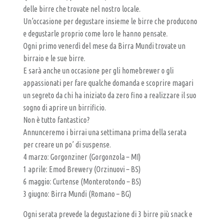
A
delle birre che trovate nel nostro locale.
L
Un’occasione per degustare insieme le birre che producono
P
e degustarle proprio come loro le hanno pensate.
U
Ogni primo venerdì del mese da Birra Mundi trovate un
birraio e le sue birre.
B
E sarà anche un occasione per gli homebrewer o gli
–
appassionati per fare qualche domanda e scoprire magari
B
un segreto da chi ha iniziato da zero fino a realizzare il suo
I
sogno di aprire un birrificio.
R
Non è tutto fantastico?
Annunceremo i birrai una settimana prima della serata
R
per creare un po’ di suspense.
E
4 marzo: Gorgonziner (Gorgonzola – MI)
R
1 aprile: Emod Brewery (Orzinuovi – BS)
I
6 maggio: Curtense (Monterotondo – BS)
A
3 giugno: Birra Mundi (Romano – BG)
A
Ogni serata prevede la degustazione di 3 birre più snack e