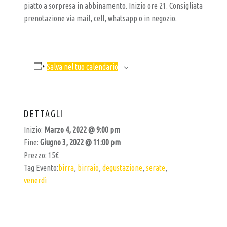
R
piatto a sorpresa in abbinamento. Inizio ore 21. Consigliata
T
prenotazione via mail, cell, whatsapp o in negozio.
I
G
I
Salva nel tuo calendario
A
N
A
DETTAGLI
L
Inizio:
Marzo 4, 2022 @ 9:00 pm
E
Fine:
Giugno 3, 2022 @ 11:00 pm
Prezzo:
15€
Tag Evento:
birra
,
birraio
,
degustazione
,
serate
,
venerdì