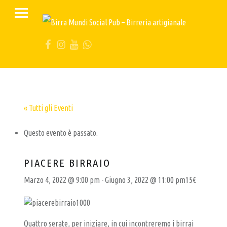
PRIMARY MENU
B
I
FB
IG
YT
Wa
R
R
A
M
U
« Tutti gli Eventi
N
Questo evento è passato.
D
I
PIACERE BIRRAIO
S
Marzo 4, 2022 @ 9:00 pm
-
Giugno 3, 2022 @ 11:00 pm
15€
O
C
I
Quattro serate, per iniziare, in cui incontreremo i birrai