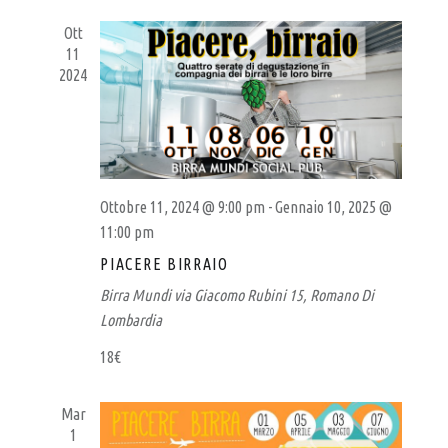
N
A
data.
T
T
L
Ott
O
I
11
V
P
R
2024
I
U
I
S
C
B
T
E
E
–
R
N
B
C
A
Ottobre 11, 2024 @ 9:00 pm
-
Gennaio 10, 2025 @
I
V
A
11:00 pm
I
E
R
G
V
PIACERE BIRRAIO
R
A
I
Birra Mundi
via Giacomo Rubini 15, Romano Di
Z
E
S
Lombardia
I
R
T
O
18€
E
I
N
N
E
A
A
Mar
A
V
1