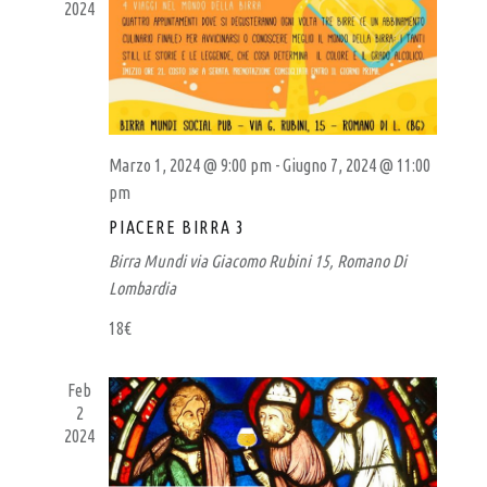
R
I
2024
G
T
A
I
Z
G
I
I
O
N
Marzo 1, 2024 @ 9:00 pm
-
Giugno 7, 2024 @ 11:00
A
E
pm
N
PIACERE BIRRA 3
A
Birra Mundi
via Giacomo Rubini 15, Romano Di
L
Lombardia
E
18€
Feb
2
2024