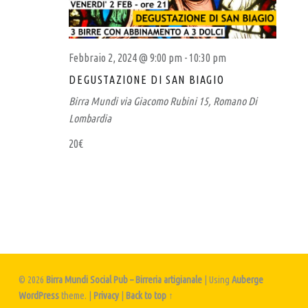
Febbraio 2, 2024 @ 9:00 pm
-
10:30 pm
DEGUSTAZIONE DI SAN BIAGIO
Birra Mundi
via Giacomo Rubini 15, Romano Di
Lombardia
20€
© 2026
Birra Mundi Social Pub – Birreria artigianale
|
Using
Auberge
WordPress
theme.
|
Privacy
|
Back to top ↑