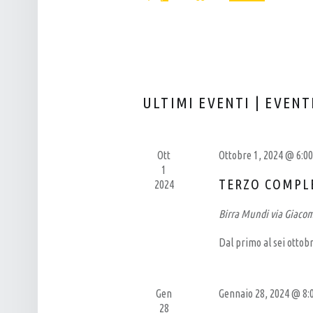
Eventi
L
T
Seleziona
per
P
I
la
Parola
data.
U
R
Chiave.
B
I
–
C
ULTIMI EVENTI | EVENT
B
E
I
R
R
C
Ott
Ottobre 1, 2024 @ 6:0
1
R
A
TERZO COMPL
2024
E
E
Birra Mundi
via Giaco
R
V
I
I
Dal primo al sei ottob
A
S
A
T
Gen
Gennaio 28, 2024 @ 8
R
E
28