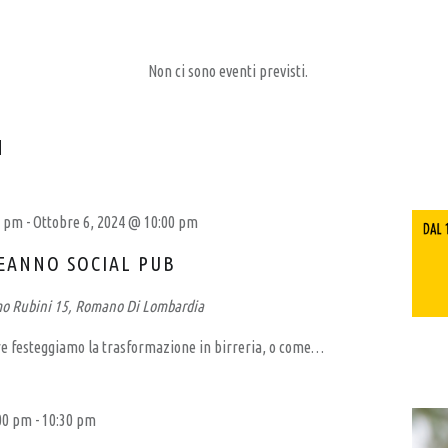
Non ci sono eventi previsti.
I
0 pm
-
Ottobre 6, 2024 @ 10:00 pm
EANNO SOCIAL PUB
mo Rubini 15, Romano Di Lombardia
re festeggiamo la trasformazione in birreria, o come…
:00 pm
-
10:30 pm