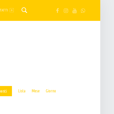
FB
IG
YT
Wa
TATTI
E
Lista
Mese
Giorno
venti
V
E
N
T