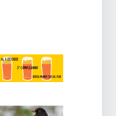
O
V
I
S
T
E
N
A
V
I
G
A
Z
I
O
N