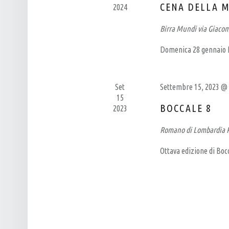
T
N
CENA DELLA 
2024
I
A
Birra Mundi
via Giaco
G
V
Domenica 28 gennaio fe
I
I
A
G
N
A
Set
Settembre 15, 2023 @
A
Z
15
BOCCALE 8
2023
L
I
E
O
Romano di Lombardia
N
Ottava edizione di Bocc
E