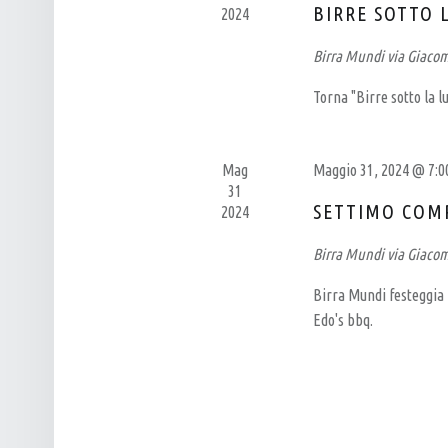
T
N
BIRRE SOTTO 
2024
I
A
Birra Mundi
via Giaco
G
V
Torna "Birre sotto la l
I
I
A
G
N
A
Mag
Maggio 31, 2024 @ 7:
A
Z
31
SETTIMO COM
2024
L
I
E
O
Birra Mundi
via Giaco
N
Birra Mundi festeggia
E
Edo's bbq.