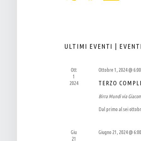
Eventi
L
T
Seleziona
per
P
I
la
Parola
data.
U
R
Chiave.
B
I
–
C
ULTIMI EVENTI | EVENT
B
E
I
R
R
C
Ott
Ottobre 1, 2024 @ 6:0
1
R
A
TERZO COMPL
2024
E
E
Birra Mundi
via Giaco
R
V
I
I
Dal primo al sei ottob
A
S
A
T
Giu
Giugno 21, 2024 @ 6:0
R
E
21