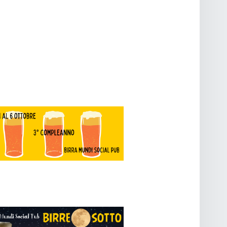
O
V
I
S
T
E
N
A
V
I
G
A
Z
I
O
N