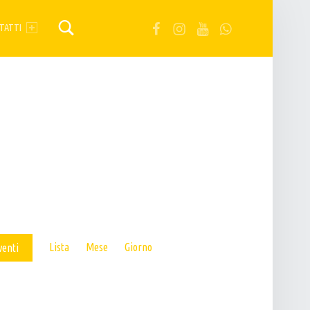
FB
IG
YT
Wa
TATTI
E
Lista
Mese
Giorno
venti
V
E
N
T