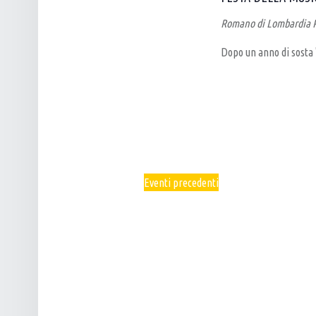
E
T
Romano di Lombardia
N
I
A
G
Dopo un anno di sosta 
V
I
I
A
G
N
A
A
Z
L
I
E
Eventi
precedenti
O
N
E