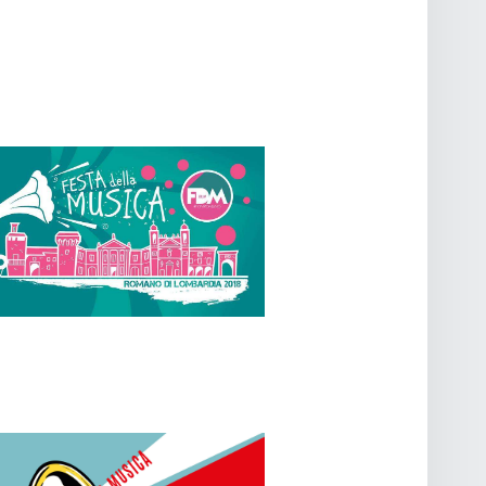
T
O
V
I
S
T
E
N
A
V
I
G
A
Z
I
O