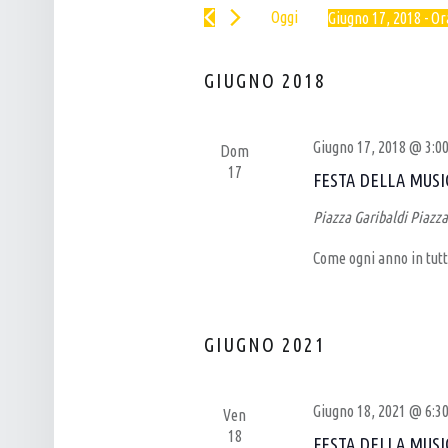
Cerca
N
L
Oggi
Giugno 17, 2018
 - 
Or
Eventi
T
P
Seleziona
per
I
la
U
Parola
GIUGNO 2018
data.
R
B
Chiave.
I
–
Giugno 17, 2018 @ 3:0
Dom
C
B
17
FESTA DELLA MUSI
E
I
R
R
Piazza Garibaldi
Piazza
C
R
Come ogni anno in tutt
A
E
E
R
V
I
GIUGNO 2021
I
A
S
A
Giugno 18, 2021 @ 6:3
Ven
T
R
18
FESTA DELLA MUSI