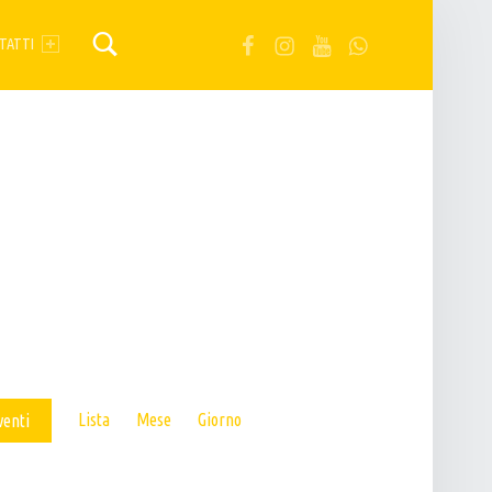
FB
IG
YT
Wa
TATTI
E
Lista
Mese
Giorno
venti
V
E
N