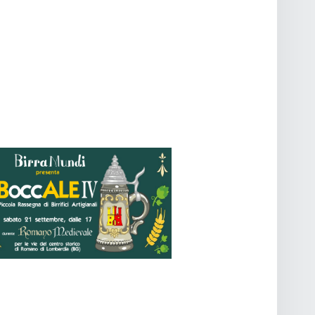
O
V
I
S
T
E
N
A
V
I
G
A
Z
I
O
N