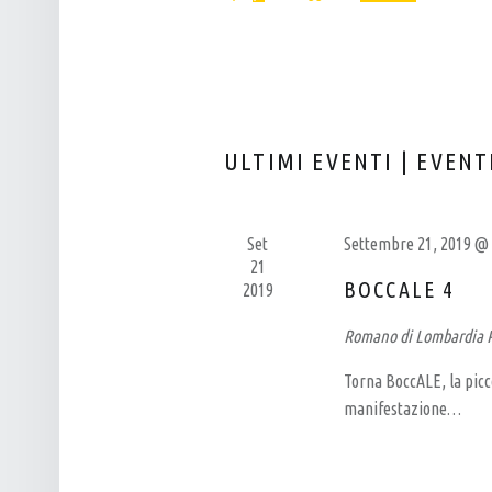
Eventi
L
T
Seleziona
per
P
I
la
Parola
data.
U
R
Chiave.
B
I
–
C
ULTIMI EVENTI | EVENT
B
E
I
R
R
C
Set
Settembre 21, 2019 @
21
R
A
BOCCALE 4
2019
E
E
Romano di Lombardia
R
V
I
I
Torna BoccALE, la picco
A
S
manifestazione…
A
T
R
E