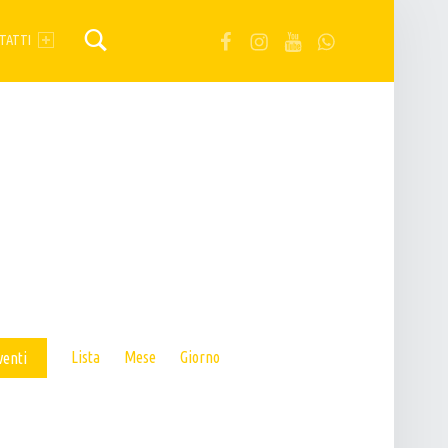
FB
IG
YT
Wa
TATTI
E
Lista
Mese
Giorno
venti
V
E
N
T