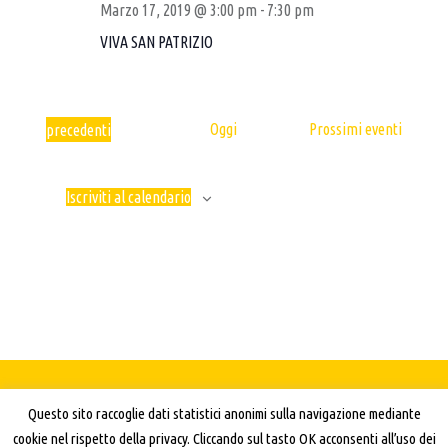
A
V
Marzo 17, 2019 @ 3:00 pm
-
7:30 pm
R
I
L
VIVA SAN PATRIZIO
I
S
P
C
T
U
E
E
R
N
B
Eventi
Oggi
Prossimi eventi
precedenti
C
A
–
V
A
B
I
E
Iscriviti al calendario
G
I
V
A
I
R
Z
S
R
I
T
O
E
E
N
R
N
E
A
I
V
A
© 2026
Birra Mundi Social Pub – Birreria artigianale
|
Using
Auberge
I
Questo sito raccoglie dati statistici anonimi sulla navigazione mediante
WordPress
theme.
|
Privacy
|
Back to top ↑
A
G
cookie nel rispetto della privacy. Cliccando sul tasto OK acconsenti all’uso dei