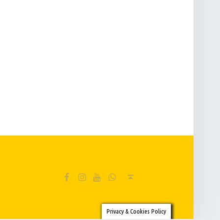
E
FB
IG
YT
Wa
Back to top ↑
Privacy & Cookies Policy