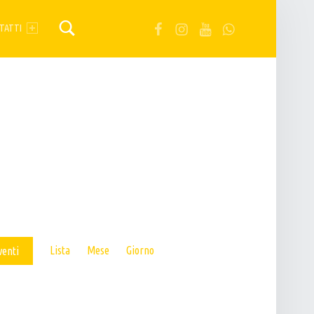
FB
IG
YT
Wa
TATTI
E
Lista
Mese
Giorno
venti
V
E
N
T