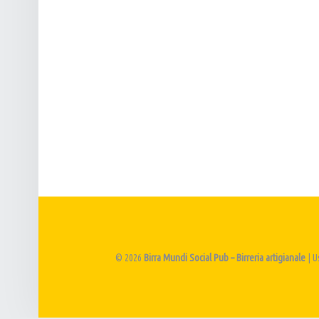
T
N
I
A
G
V
I
I
A
G
N
A
A
Z
L
I
E
O
N
E
© 2026
Birra Mundi Social Pub – Birreria artigianale
|
U