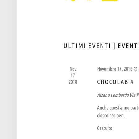
Eventi
L
T
Seleziona
per
P
I
la
Parola
data.
U
R
Chiave.
B
I
–
C
ULTIMI EVENTI | EVENT
B
E
I
R
R
C
Nov
Novembre 17, 2018 @ 
17
R
A
CHOCOLAB 4
2018
E
E
Alzano Lombardo
Via P
R
V
I
I
Anche quest'anno part
A
S
cioccolato per…
A
T
Gratuito
R
E