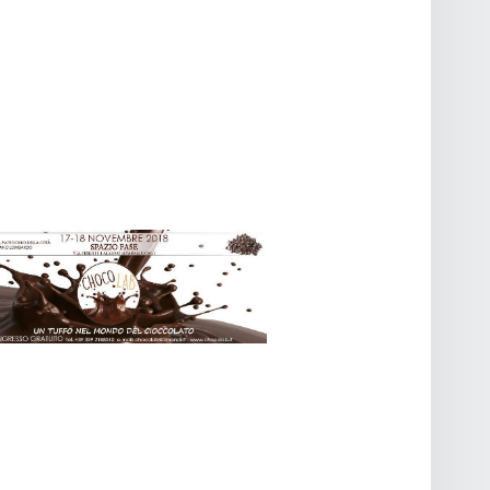
O
V
I
S
T
E
N
A
V
I
G
A
Z
I
O
N