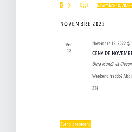
Cerca
N
L
Oggi
Novembre 18, 2022
 
Eventi
T
P
Seleziona
per
I
la
U
Parola
NOVEMBRE 2022
data.
R
B
Chiave.
I
–
Novembre 18, 2022 @ 
Ven
C
B
18
CENA DE NOVEMB
E
I
R
R
Birra Mundi
via Giacom
C
R
Weekend freddo? Abbia
A
E
22€
E
R
V
I
I
A
S
A
Eventi
precedenti
T
R