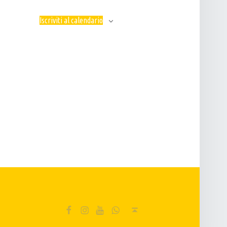
N
E
Iscriviti al calendario
FB
IG
YT
Wa
Back to top ↑