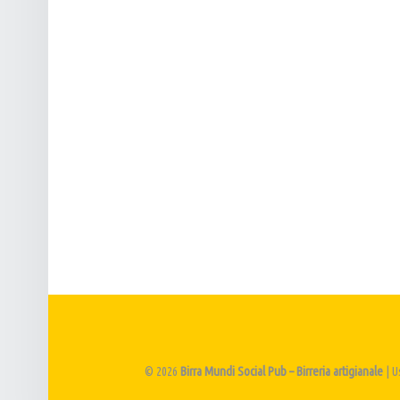
E
T
N
I
A
G
V
I
I
A
G
N
A
A
Z
L
I
E
O
N
E
© 2026
Birra Mundi Social Pub – Birreria artigianale
|
U