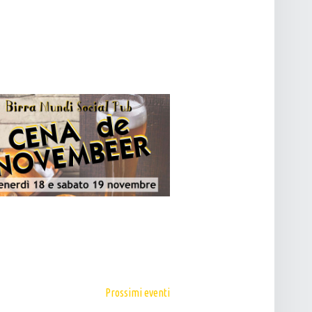
T
O
V
I
S
T
E
N
A
V
I
G
A
Z
I
Prossimi eventi
O