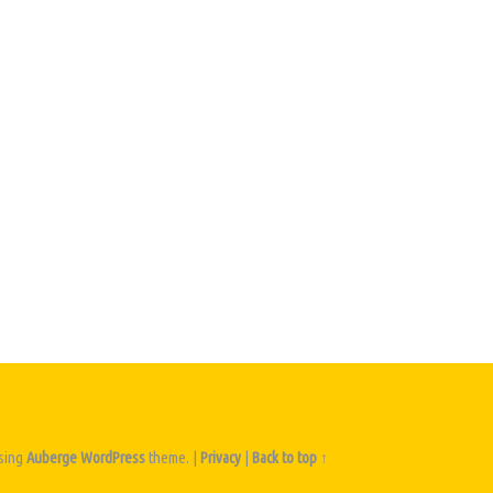
sing
Auberge
WordPress
theme.
|
Privacy
|
Back to top ↑