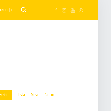
FB
IG
YT
Wa
TATTI
E
Lista
Mese
Giorno
venti
V
E
N