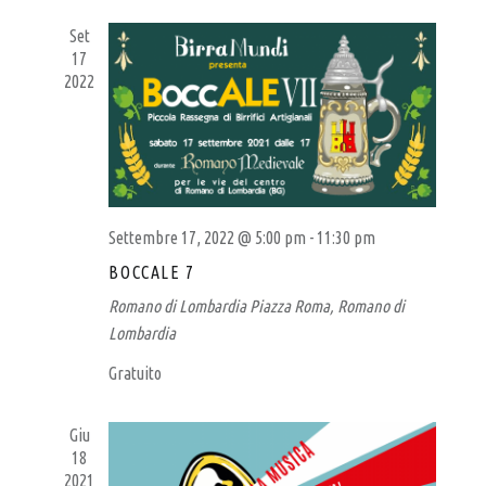
N
A
data.
T
T
L
Set
O
I
17
V
P
R
2022
I
U
I
S
C
B
T
E
E
–
R
N
B
C
A
I
V
A
Settembre 17, 2022 @ 5:00 pm
-
11:30 pm
I
E
R
BOCCALE 7
G
V
R
A
Romano di Lombardia
Piazza Roma, Romano di
I
Z
E
Lombardia
S
I
R
T
Gratuito
O
E
I
N
N
E
A
Giu
A
18
A
V
2021