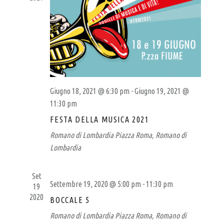
R
I
G
T
A
I
Z
G
I
I
O
N
A
E
Giugno 18, 2021 @ 6:30 pm
-
Giugno 19, 2021 @
N
11:30 pm
A
FESTA DELLA MUSICA 2021
L
Romano di Lombardia
Piazza Roma, Romano di
E
Lombardia
Set
Settembre 19, 2020 @ 5:00 pm
-
11:30 pm
19
2020
BOCCALE 5
Romano di Lombardia
Piazza Roma, Romano di