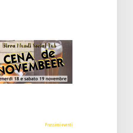
T
O
V
I
S
T
E
N
A
V
I
G
A
Z
I
Prossimi eventi
O