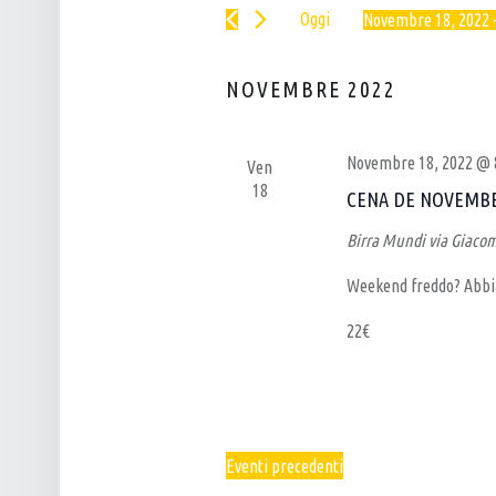
Cerca
N
L
Oggi
Novembre 18, 2022
 
Eventi
T
P
Seleziona
per
I
la
U
Parola
NOVEMBRE 2022
data.
R
B
Chiave.
I
–
Novembre 18, 2022 @ 
Ven
C
B
18
CENA DE NOVEMB
E
I
R
R
Birra Mundi
via Giacom
C
R
Weekend freddo? Abbia
A
E
22€
E
R
V
I
I
A
S
A
Eventi
precedenti
T
R