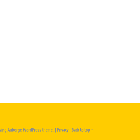
sing
Auberge
WordPress
theme.
|
Privacy
|
Back to top ↑