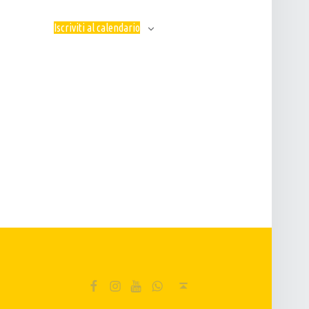
N
E
Iscriviti al calendario
FB
IG
YT
Wa
Back to top ↑