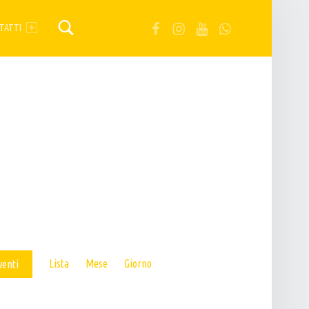
FB
IG
YT
Wa
TATTI
E
Lista
Mese
Giorno
venti
V
E
N