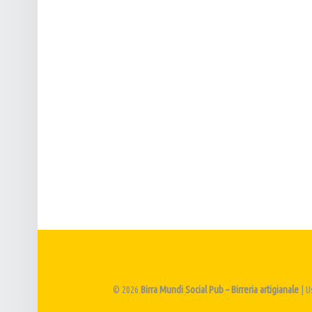
E
T
N
I
A
G
V
I
I
A
G
N
A
A
Z
L
I
E
O
N
E
© 2026
Birra Mundi Social Pub – Birreria artigianale
|
U