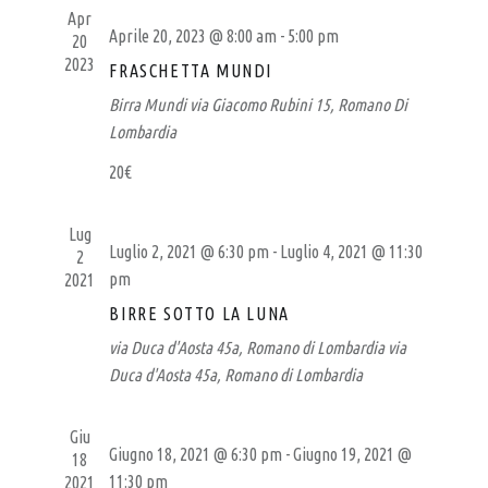
A
T
Apr
O
I
L
Aprile 20, 2023 @ 8:00 am
-
5:00 pm
20
V
R
2023
P
FRASCHETTA MUNDI
I
I
S
U
Birra Mundi
via Giacomo Rubini 15, Romano Di
C
T
Lombardia
B
E
E
R
–
N
20€
C
A
B
V
A
I
Lug
I
E
Luglio 2, 2021 @ 6:30 pm
-
Luglio 4, 2021 @ 11:30
2
G
R
V
pm
2021
A
I
R
Z
BIRRE SOTTO LA LUNA
S
E
I
via Duca d'Aosta 45a, Romano di Lombardia
T
via
O
R
E
Duca d'Aosta 45a, Romano di Lombardia
N
I
N
E
A
A
Giu
V
Giugno 18, 2021 @ 6:30 pm
-
Giugno 19, 2021 @
18
A
I
11:30 pm
2021