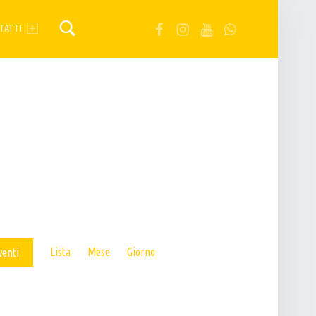
FB
IG
YT
Wa
TATTI
E
Lista
Mese
Giorno
venti
V
E
N
T