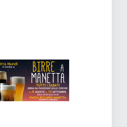
O
V
I
S
T
E
N
A
V
I
G
A
Z
I
O
N