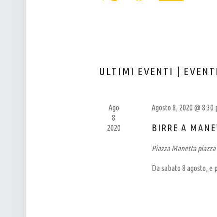
Eventi
L
T
Seleziona
per
P
I
la
Parola
data.
U
R
Chiave.
B
I
–
C
ULTIMI EVENTI | EVENT
B
E
I
R
R
C
Ago
Agosto 8, 2020 @ 8:30
8
R
A
BIRRE A MANE
2020
E
E
Piazza Manetta
piazza
R
V
I
I
Da sabato 8 agosto, e p
A
S
A
T
R
E