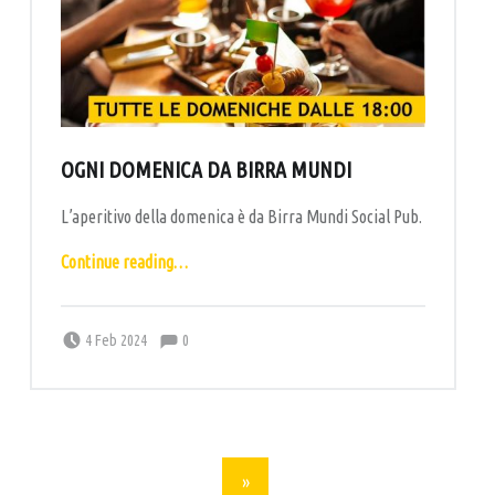
OGNI DOMENICA DA BIRRA MUNDI
L’aperitivo della domenica è da Birra Mundi Social Pub.
“Ogni domenica da Birra Mundi”
Continue reading
…
Comments:
Posted on:
Written by:
Comments:
labottega
4 Feb 2024
0
POSTS NAVIGATION
»