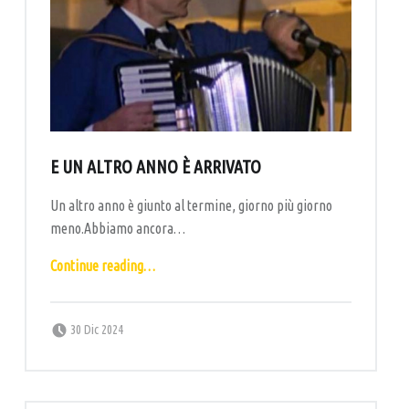
E UN ALTRO ANNO È ARRIVATO
Un altro anno è giunto al termine, giorno più giorno
meno.Abbiamo ancora…
“E un altro anno è arrivato”
Continue reading
…
Posted on:
Written by:
labottega
30 Dic 2024