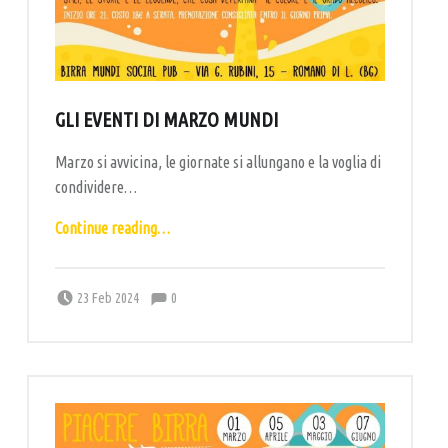
GLI EVENTI DI MARZO MUNDI
Marzo si avvicina, le giornate si allungano e la voglia di
condividere…
“Gli eventi di marzo mundi”
Continue reading
…
Comments:
Posted on:
Written by:
Comments:
labottega
23 Feb 2024
0