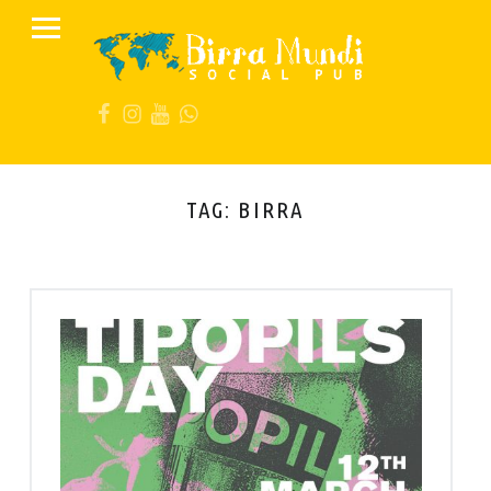
PRIMARY MENU
B
I
FB
IG
YT
Wa
R
R
A
M
TAG:
BIRRA
U
N
D
I
S
O
C
I