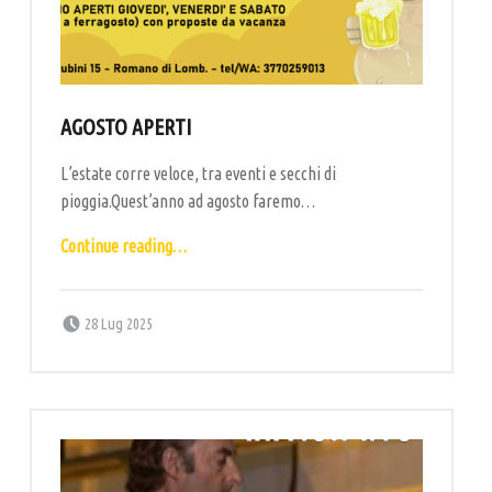
R
T
I
G
AGOSTO APERTI
I
A
L’estate corre veloce, tra eventi e secchi di
pioggia.Quest’anno ad agosto faremo…
N
“Agosto aperti”
A
Continue reading
…
L
E
Posted on:
Written by:
labottega
28 Lug 2025