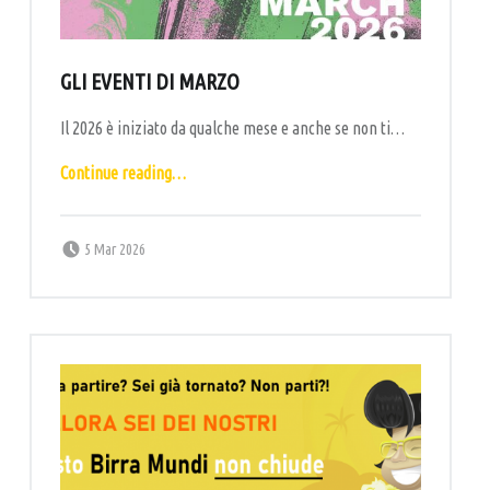
A
L
P
GLI EVENTI DI MARZO
U
Il 2026 è iniziato da qualche mese e anche se non ti…
B
“Gli eventi di marzo”
–
Continue reading
…
B
I
Posted on:
Written by:
labottega
5 Mar 2026
R
R
E
R
I
A
A