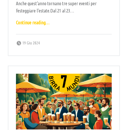
Anche quest’anno tornano tre super eventi per
festeggiare l’estate.Dal 21 al 23…
“Birre sotto la luna”
Continue reading
…
Posted on:
Written by:
labottega
19 Giu 2024