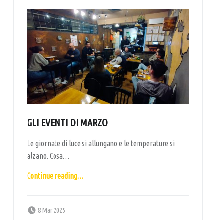
GLI EVENTI DI MARZO
Le giornate di luce si allungano e le temperature si
alzano. Cosa…
“Gli eventi di marzo”
Continue reading
…
Posted on:
Written by:
labottega
8 Mar 2025