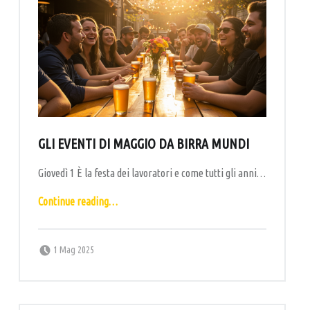
GLI EVENTI DI MAGGIO DA BIRRA MUNDI
Giovedì 1 È la festa dei lavoratori e come tutti gli anni…
“Gli eventi di maggio da Birra Mundi”
Continue reading
…
Posted on:
Written by:
labottega
1 Mag 2025