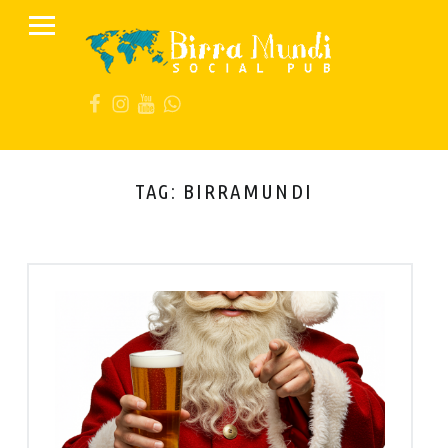
PRIMARY MENU
B
I
FB
IG
YT
Wa
R
R
A
M
TAG:
BIRRAMUNDI
U
N
D
I
S
O
C
I