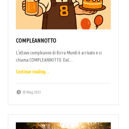
R
T
I
G
I
COMPLEANNOTTO
A
L’ottavo compleanno di Birra Mundi è arrivato e si
N
chiama COMPLEANNOTTO. Dal…
A
“CompleannOtto”
L
Continue reading
…
E
Posted on:
Written by:
labottega
30 Mag 2025