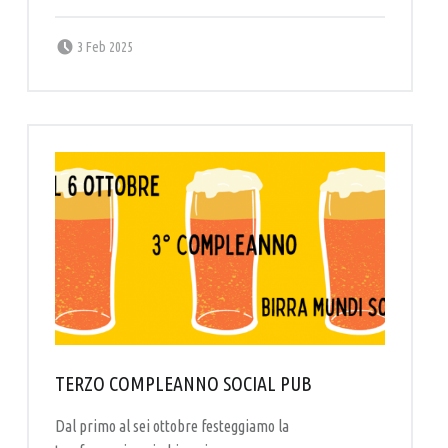
Posted on:
Written by:
labottega
3 Feb 2025
TERZO COMPLEANNO SOCIAL PUB
Dal primo al sei ottobre festeggiamo la