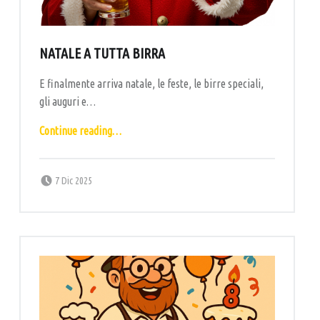
A
L
P
NATALE A TUTTA BIRRA
U
E finalmente arriva natale, le feste, le birre speciali,
B
gli auguri e…
–
“Natale a tutta birra”
B
Continue reading
…
I
Posted on:
Written by:
R
labottega
7 Dic 2025
R
E
R
I
A
A