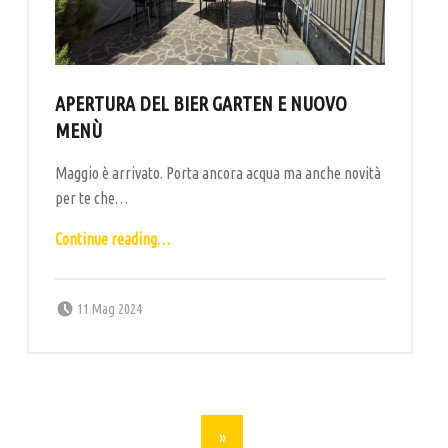
APERTURA DEL BIER GARTEN E NUOVO
MENÙ
Maggio è arrivato. Porta ancora acqua ma anche novità
per te che…
“Apertura del bier garten e nuovo menù”
Continue reading
…
Posted on:
Written by:
labottega
11 Mag 2024
POSTS NAVIGATION
»