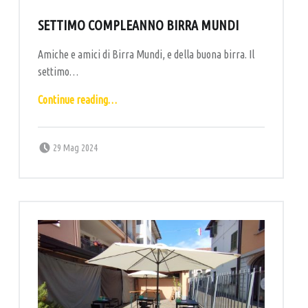
SETTIMO COMPLEANNO BIRRA MUNDI
Amiche e amici di Birra Mundi, e della buona birra. Il
settimo…
“Settimo compleanno Birra Mundi”
Continue reading
…
Posted on:
Written by:
labottega
29 Mag 2024