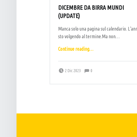
L
DICEMBRE DA BIRRA MUNDI
P
(UPDATE)
U
Manca solo una pagina sul calendario. L’an
B
sto volgendo al termine.Ma non…
–
“Dicembre da Birra Mundi (update)”
B
Continue reading
…
I
R
Comments:
Posted on:
Written by:
Comments:
labottega
2 Dic 2023
0
R
E
R
I
A
A
R