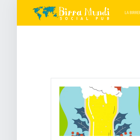
PRIMARY M
B
I
LA BIRRE
R
R
A
M
U
N
D
I
S
O
C
I
A