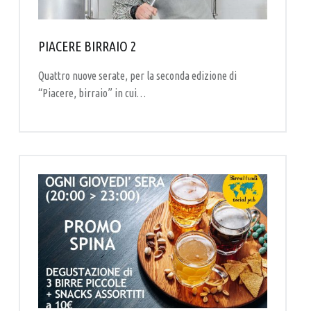
R
T
I
PIACERE BIRRAIO 2
G
Quattro nuove serate, per la seconda edizione di
I
“Piacere, birraio” in cui…
A
N
A
L
E