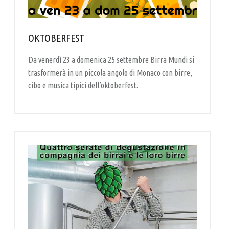
A
L
P
OKTOBERFEST
U
Da venerdì 23 a domenica 25 settembre Birra Mundi si
B
trasformerà in un piccola angolo di Monaco con birre,
–
cibo e musica tipici dell’oktoberfest.
B
I
R
R
E
R
I
A
A