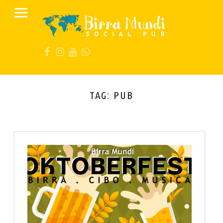
PRIMARY MENU
B
I
FB
IG
YT
Wa
R
R
A
M
TAG:
PUB
U
N
D
I
S
O
C
I