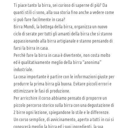
A
Ti piace tanto la birra, sei curioso di saperne di più? Da
L
quanti stili ci sono, alla sua storia fino anche a vedere come
P
si può fare facilmente in casa?
U
Birra Mundi, la bottega della birra, organizza un nuovo
ciclo di serate per tutti gli amanti della birra che si stanno
B
appassionando alla birra artigianale e stanno pensando di
–
farsi la birra in casa.
B
Perchè fare la birra in casa è divertente, non costa molto
I
ed è qualitativamente meglio della birra “anonima”
R
industriale.
La cosa importante è partire con le informazioni giuste per
R
produrre la prima birra già buona. Evitare piccoli errori e
E
ottimizzare le fasi di produzione.
R
Per arricchire il corso abbiamo pensato di proporre un
I
piccolo percorso storico sulla birra con una degustazione di
A
2 birre ogni lezione, spiegandone lo stile e le differenze.
Un corso semplice, di avvicinamento, aperto a tutti in cui si
A
conoscerà meglio la birra ed i suoi ingredienti, la sua