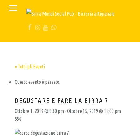
PRIMARY MENU
B
I
FB
IG
YT
Wa
R
R
A
M
U
« Tutti gli Eventi
N
Questo evento è passato.
D
I
DEGUSTARE E FARE LA BIRRA 7
S
Ottobre 1, 2019 @ 8:30 pm
-
Ottobre 15, 2019 @ 11:00 pm
O
55€
C
I