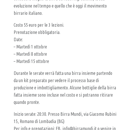
R
evoluzione nel tempo e quello che è oggi il movimento
T
birrario italiano.
I
Costo 55 euro per le 3 lezioni.
G
Prenotazione obbligatoria.
I
Date:
A
– Martedì 1 ottobre
N
– Martedì 8 ottobre
– Martedì 15 ottobre
A
L
Durante le serate verrà fatta una birra insieme partendo
E
da un kit preparato per vedere il processo base di
produzione e imbottigliamento. Alcune bottiglie della birra
fatta insieme sono incluse nel costo e si potranno ritirare
quando pronte.
Inizio serate: 20:30. Presso Birra Mundi, via Giacomo Rubini
15, Romano di Lombadia (BG)
Per info e prenotazioni: FB, info@birramundi.it o venire in