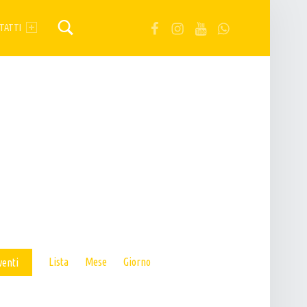
FB
IG
YT
Wa
TATTI
E
Lista
Mese
Giorno
venti
V
E
N