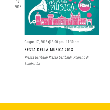
R
17
I
2018
G
T
A
I
Z
G
I
I
O
N
A
Giugno 17, 2018 @ 3:00 pm
-
11:30 pm
E
N
FESTA DELLA MUSICA 2018
A
Piazza Garibaldi
Piazza Garibaldi, Romano di
L
Lombardia
E