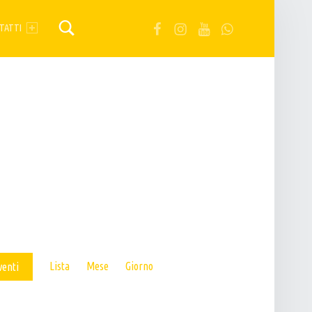
FB
IG
YT
Wa
TATTI
E
Lista
Mese
Giorno
venti
V
E
N