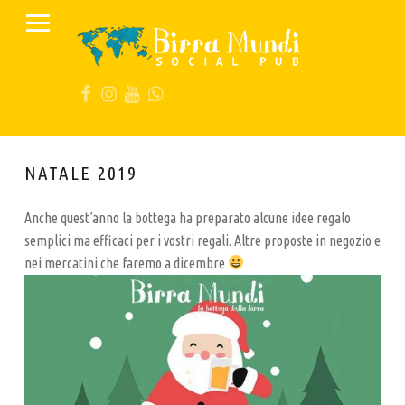
PRIMARY MENU
B
I
FB
IG
YT
Wa
R
R
A
M
NATALE 2019
U
N
Anche quest’anno la bottega ha preparato alcune idee regalo
semplici ma efficaci per i vostri regali. Altre proposte in negozio e
D
nei mercatini che faremo a dicembre
I
S
O
C
I