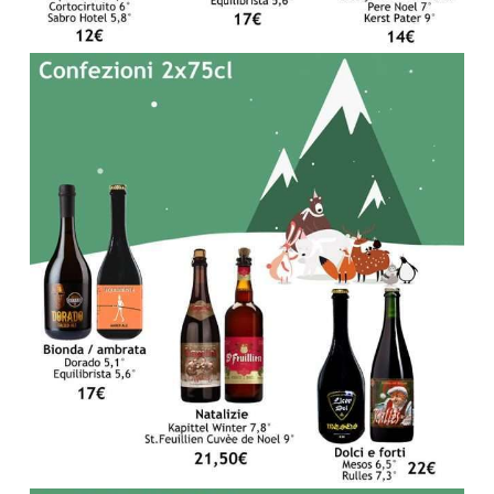
R
T
I
G
I
A
N
A
L
E