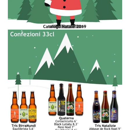
A
L
P
U
B
–
B
I
R
R
E
R
I
A
A