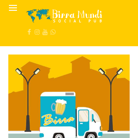
PRIMARY MENU
B
I
FB
IG
YT
Wa
R
R
A
M
U
N
D
I
S
O
C
I