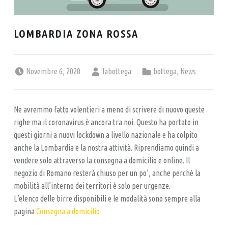
A
L
P
LOMBARDIA ZONA ROSSA
U
B
Posted on:
Written by:
Categorized in:
Novembre 6, 2020
labottega
bottega
,
News
–
B
I
Ne avremmo fatto volentieri a meno di scrivere di nuovo queste
righe ma il coronavirus è ancora tra noi. Questo ha portato in
R
questi giorni a nuovi lockdown a livello nazionale e ha colpito
R
anche la Lombardia e la nostra attività. Riprendiamo quindi a
E
vendere solo attraverso la consegna a domicilio e online. Il
R
negozio di Romano resterà chiuso per un po’, anche perchè la
I
mobilità all’interno dei territori è solo per urgenze.
L’elenco delle birre disponibili e le modalità sono sempre alla
A
pagina
Consegna a domicilio
A