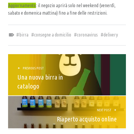
R
Aggiornamento
: il negozio aprirà solo nel weekend (venerdì,
T
sabato e domenica mattina) fino a fine delle restrizioni.
I
G
Tagged as:
birra
consegne a domicilio
coronavirus
delivery
I
A
NAVIGAZIONE ARTICOLI
N
A
PREVIOUS POST
L
Una nuova birra in
E
catalogo
NEXT POST
Riaperto acquisto online