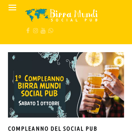
PRIMARY MENU
B
I
FB
IG
YT
Wa
R
R
A
M
U
N
D
I
S
O
C
I
COMPLEANNO DEL SOCIAL PUB