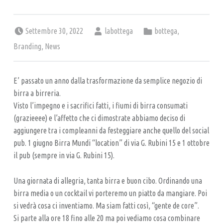
A
L
Posted on:
Written by:
Categorized in:
Settembre 30, 2022
labottega
bottega
,
P
U
Branding
,
News
B
–
E’ passato un anno dalla trasformazione da semplice negozio di
B
birra a birreria.
Visto l’impegno e i sacrifici fatti, i fiumi di birra consumati
I
(grazieeee) e l’affetto che ci dimostrate abbiamo deciso di
R
aggiungere tra i compleanni da festeggiare anche quello del social
R
pub. 1 giugno Birra Mundi “location” di via G. Rubini 15 e 1 ottobre
E
il pub (sempre in via G. Rubini 15).
R
I
Una giornata di allegria, tanta birra e buon cibo. Ordinando una
birra media o un cocktail vi porteremo un piatto da mangiare. Poi
A
si vedrà cosa ci inventiamo. Ma siam fatti così, “gente de core”.
A
Si parte alla ore 18 fino alle 20 ma poi vediamo cosa combinare