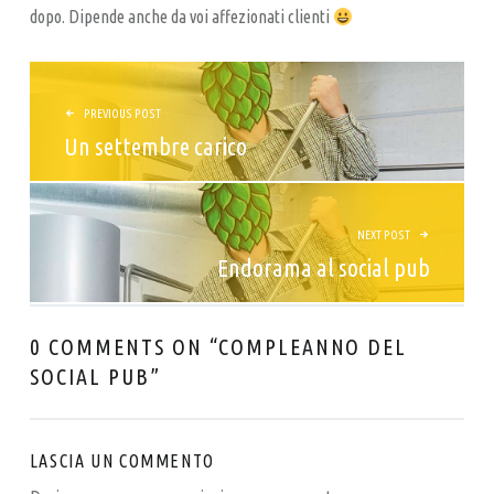
R
dopo. Dipende anche da voi affezionati clienti
T
NAVIGAZIONE ARTICOLI
I
G
PREVIOUS POST
I
Un settembre carico
A
N
A
NEXT POST
Endorama al social pub
L
E
0 COMMENTS ON “
COMPLEANNO DEL
SOCIAL PUB
”
LASCIA UN COMMENTO