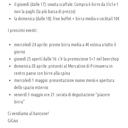
R
il giovedì (dalle 17): svuota scaffale. Compra 6 birre da 33cl e 1
T
non la paghi (la più bassa di prezzo)
I
la domenica (dalle 18): free buffet + birra media o cocktail 10€
G
I prossimi eventi:
I
A
mercoledì 24 aprile: promo birra media a 4€ estesa a tutto il
giorno
N
giovedì 25 aperti dalle 16: c’è la promozione 5+1 nel beershop
A
domenica 28 aprile: presenti al Mercatino di Primavera in
L
centro paese con birre alla spina
E
mercoledì 1 maggio: presentazione nuovo menù e apertura
dello spazio esterno
venerdì 3 maggio ore 21: serata di degustazione “piacere
birra”
Ci vendiamo al bancone!
GiGius