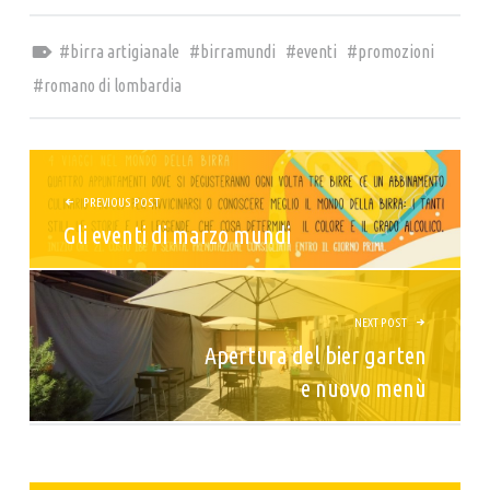
Tagged as:
birra artigianale
birramundi
eventi
promozioni
romano di lombardia
NAVIGAZIONE ARTICOLI
PREVIOUS POST
Gli eventi di marzo mundi
NEXT POST
Apertura del bier garten
e nuovo menù
SIDEBAR