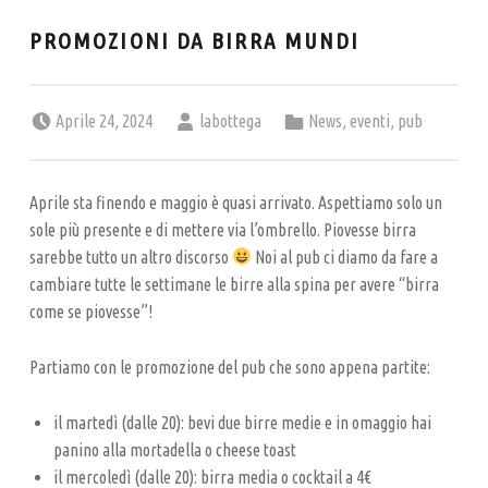
A
L
PROMOZIONI DA BIRRA MUNDI
P
U
Posted on:
Written by:
Categorized in:
Aprile 24, 2024
labottega
News
,
eventi
,
pub
B
–
B
Aprile sta finendo e maggio è quasi arrivato. Aspettiamo solo un
sole più presente e di mettere via l’ombrello. Piovesse birra
I
sarebbe tutto un altro discorso
Noi al pub ci diamo da fare a
R
cambiare tutte le settimane le birre alla spina per avere “birra
R
come se piovesse”!
E
R
Partiamo con le promozione del pub che sono appena partite:
I
il martedì (dalle 20): bevi due birre medie e in omaggio hai
A
panino alla mortadella o cheese toast
A
il mercoledì (dalle 20): birra media o cocktail a 4€