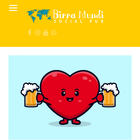
PRIMARY MENU
B
I
FB
IG
YT
Wa
R
R
A
M
U
N
D
I
S
O
C
I