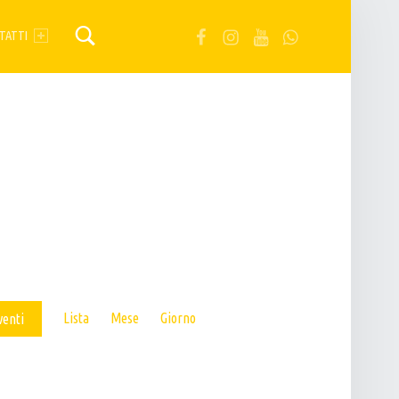
FB
IG
YT
Wa
TATTI
E
Lista
Mese
Giorno
venti
V
E
N
T