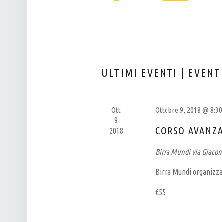
Eventi
L
T
Seleziona
per
P
I
la
Parola
data.
U
R
Chiave.
B
I
–
C
ULTIMI EVENTI | EVENT
B
E
I
R
R
C
Ott
Ottobre 9, 2018 @ 8:3
9
R
A
CORSO AVANZ
2018
E
E
Birra Mundi
via Giaco
R
V
I
I
Birra Mundi organizza
A
S
€55
A
T
R
E