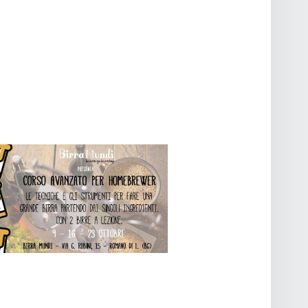
O
V
I
S
T
E
N
A
V
I
G
A
Z
I
O
N