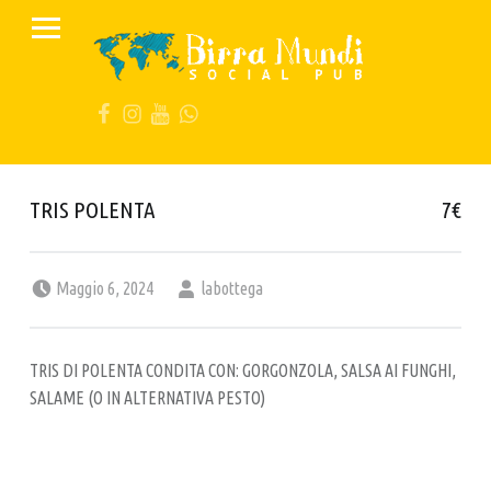
PRIMARY MENU
B
I
FB
IG
YT
Wa
R
R
A
M
TRIS POLENTA
7€
U
N
Posted on:
Written by:
Maggio 6, 2024
labottega
D
I
S
TRIS DI POLENTA CONDITA CON: GORGONZOLA, SALSA AI FUNGHI,
O
SALAME (O IN ALTERNATIVA PESTO)
C
I