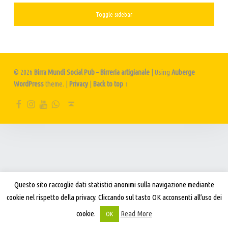
A
SIDEBAR
Toggle sidebar
L
P
U
B
© 2026
Birra Mundi Social Pub – Birreria artigianale
|
Using
Auberge
–
WordPress
theme.
|
Privacy
|
Back to top ↑
B
FB
IG
YT
Wa
Back to top ↑
I
R
R
E
R
I
Questo sito raccoglie dati statistici anonimi sulla navigazione mediante
cookie nel rispetto della privacy. Cliccando sul tasto OK acconsenti all’uso dei
A
cookie.
Read More
OK
A